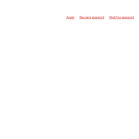
Accedi
Recupera password
Modifica password