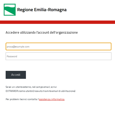
Accedere utilizzando l'account dell'organizzazione
Accedi
Se sei un utente esterno, nel campo email, scrivi
EXTRARER\
nome utente
(ricevuto tramite email di abilitazione)
Per problemi tecnici contatta l’
assistenza informatica
.