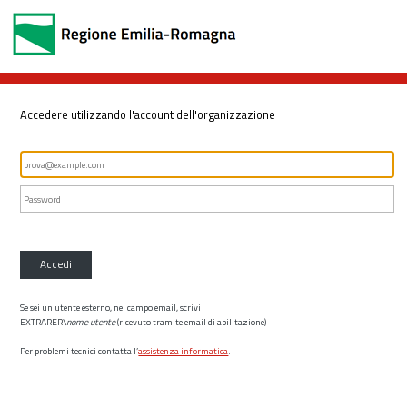
Accedere utilizzando l'account dell'organizzazione
Accedi
Se sei un utente esterno, nel campo email, scrivi
EXTRARER\
nome utente
(ricevuto tramite email di abilitazione)
Per problemi tecnici contatta l’
assistenza informatica
.