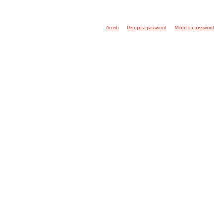
Accedi
Recupera password
Modifica password