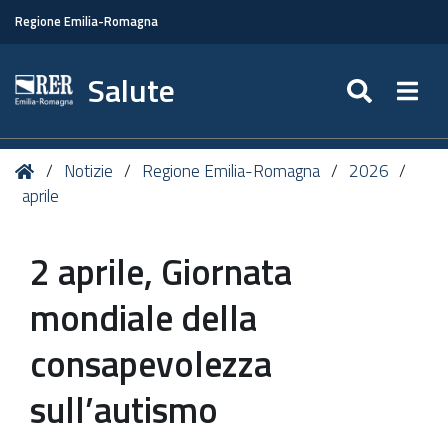
Regione Emilia-Romagna
Salute
SEARC
Togg
Tu
Home
Notizie
Regione Emilia-Romagna
2026
sei
aprile
qui:
2 aprile, Giornata
mondiale della
consapevolezza
sull’autismo