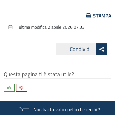
Azioni
STAMPA
sul
ultima modifica
2 aprile 2026 07:33
documento
Att
Condividi
Facebo
cond
Questa pagina ti è stata utile?
Si
No
Non hai trovato quello che cerchi ?