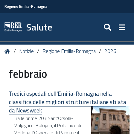
Regione Emilia-Romagna
Salute
SEARC
Togg
Tu
Home
Notizie
Regione Emilia-Romagna
2026
sei
qui:
febbraio
Tredici ospedali dell'Emilia-Romagna nella
classifica delle migliori strutture italiane stilata
da Newsweek
Tra le prime 20 il Sant'Orsola-
Malpighi di Bologna, il Policlinico di
Modena, l'Ospedale di Parma e il