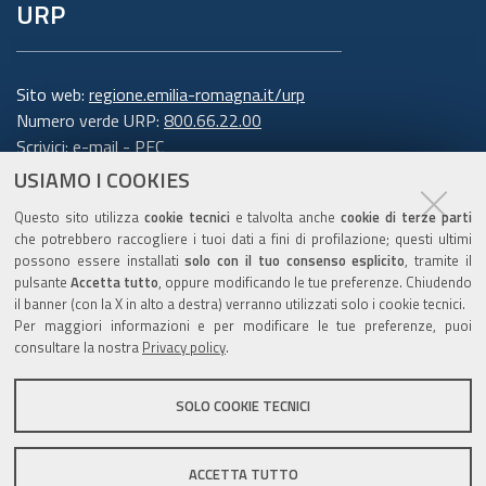
URP
Sito web:
regione.emilia-romagna.it/urp
Numero verde URP:
800.66.22.00
Scrivici:
e-mail
-
PEC
USIAMO I COOKIES
Trasparenza
Questo sito utilizza
cookie tecnici
e talvolta anche
cookie di terze parti
che potrebbero raccogliere i tuoi dati a fini di profilazione; questi ultimi
possono essere installati
solo con il tuo consenso esplicito
, tramite il
pulsante
Accetta tutto
, oppure modificando le tue preferenze. Chiudendo
Amministrazione trasparente
il banner (con la X in alto a destra) verranno utilizzati solo i cookie tecnici.
Note legali e copyright
Per maggiori informazioni e per modificare le tue preferenze, puoi
Privacy e cookie
consultare la nostra
Privacy policy
.
Gestisci i cookie
SOLO COOKIE TECNICI
Dichiarazione di accessibilità
ACCETTA TUTTO