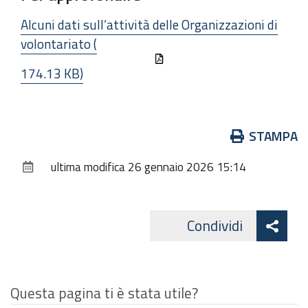
Alcuni dati sull’attività delle Organizzazioni di
volontariato (
174.13 KB)
Azioni
STAMPA
sul
ultima modifica
26 gennaio 2026 15:14
documento
Att
Condividi
Facebo
cond
Questa pagina ti è stata utile?