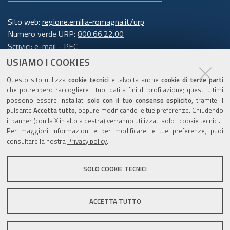
Sito web:
regione.emilia-romagna.it/urp
Numero verde URP:
800.66.22.00
Scrivici:
e-mail
-
PEC
USIAMO I COOKIES
Trasparenza
Questo sito utilizza
cookie tecnici
e talvolta anche
cookie di terze parti
che potrebbero raccogliere i tuoi dati a fini di profilazione; questi ultimi
possono essere installati
solo con il tuo consenso esplicito
, tramite il
pulsante
Accetta tutto
, oppure modificando le tue preferenze. Chiudendo
Amministrazione trasparente
il banner (con la X in alto a destra) verranno utilizzati solo i cookie tecnici.
Note legali e copyright
Per maggiori informazioni e per modificare le tue preferenze, puoi
Privacy e cookie
consultare la nostra
Privacy policy
.
Gestisci i cookie
SOLO COOKIE TECNICI
Dichiarazione di accessibilità
ACCETTA TUTTO
C.F. 800.625.903.79