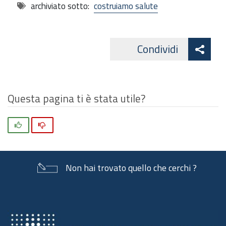
archiviato sotto:
costruiamo salute
Att
Condividi
Facebo
cond
Questa pagina ti è stata utile?
Si
No
Non hai trovato quello che cerchi ?