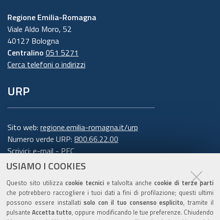
Regione Emilia-Romagna
Viale Aldo Moro, 52
40127 Bologna
Centralino
051 5271
Cerca telefoni o indirizzi
URP
Sito web:
regione.emilia-romagna.it/urp
Numero verde URP:
800.66.22.00
Scrivici:
e-mail
-
PEC
USIAMO I COOKIES
Trasparenza
Questo sito utilizza
cookie tecnici
e talvolta anche
cookie di terze parti
che potrebbero raccogliere i tuoi dati a fini di profilazione; questi ultimi
possono essere installati
solo con il tuo consenso esplicito
, tramite il
pulsante
Accetta tutto
, oppure modificando le tue preferenze. Chiudendo
Amministrazione trasparente