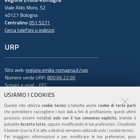
Regione Emilia-Romagna
Viale Aldo Moro, 52
40127 Bologna
Centralino
051 5271
Cerca telefoni o indirizzi
URP
Sito web:
regione.emilia-romagna.it/urp
Numero verde URP:
800.66.22.00
Scrivici:
e-mail
-
PEC
USIAMO I COOKIES
Trasparenza
Questo sito utilizza
cookie tecnici
e talvolta anche
cookie di terze parti
che potrebbero raccogliere i tuoi dati a fini di profilazione; questi ultimi
possono essere installati
solo con il tuo consenso esplicito
, tramite il
pulsante
Accetta tutto
, oppure modificando le tue preferenze. Chiudendo
Amministrazione trasparente
il banner (con la X in alto a destra) verranno utilizzati solo i cookie tecnici.
Note legali e copyright
Per maggiori informazioni e per modificare le tue preferenze, puoi