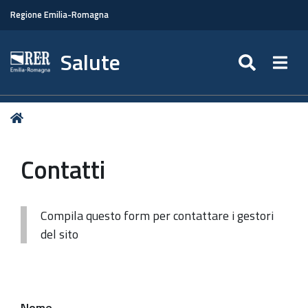
Regione Emilia-Romagna
Salute
SEARC
Togg
Tu
Home
sei
qui:
Contatti
Compila questo form per contattare i gestori
del sito
Nome