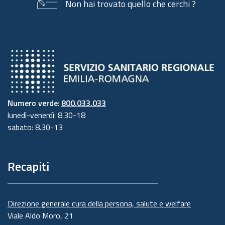
Non hai trovato quello che cerchi ?
designato dall'Ente è contattabile all'indirizzo
mail
dpo@regione.emilia-romagna.it
o presso la
sede della Regione Emilia-Romagna di Viale
Aldo Moro n. 44 - mezzanino.
4. Responsabili del trattamento
L'Ente può avvalersi di soggetti terzi per
Numero verde
:
800.033.033
l'espletamento di attività e relativi trattamenti
lunedì-venerdì: 8.30-18
sabato: 8.30-13
di dati personali di cui mantiene la titolarità.
Conformemente a quanto stabilito dalla
normativa, tali soggetti assicurano livelli
Recapiti
esperienza, capacità e affidabilità tali da
garantire il rispetto delle vigenti disposizioni in
materia di trattamento, ivi compreso il profilo
Direzione generale cura della persona, salute e welfare
della sicurezza dei dati.
Viale Aldo Moro, 21