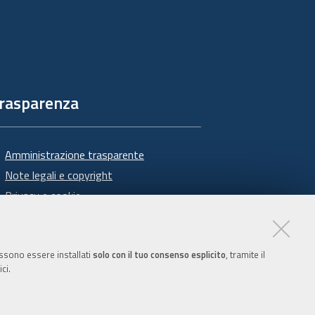
rasparenza
Amministrazione trasparente
Note legali e copyright
Privacy e cookie
Gestisci i cookie
Dichiarazione di accessibilità
possono essere installati
solo con il tuo consenso esplicito
, tramite il
ci.