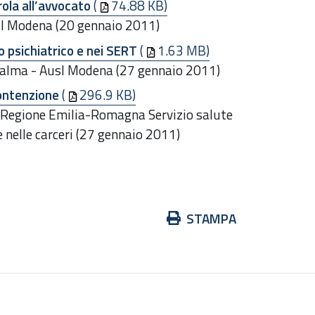
arola all’avvocato
(
74.88 KB)
usl Modena (20 gennaio 2011)
o psichiatrico e nei SERT
(
1.63 MB)
Palma - Ausl Modena (27 gennaio 2011)
ontenzione
(
296.9 KB)
- Regione Emilia-Romagna Servizio salute
 nelle carceri (27 gennaio 2011)
Azioni
STAMPA
sul
documento