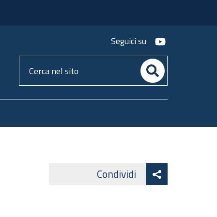
youtube
Seguici su
Cerca
nel
sito
Attiva
Condividi
Facebook
Lin
Twitter
condividi