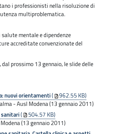
ano i professionisti nella risoluzione di
na utenza multiproblematica.
i salute mentale e dipendenze
tture accreditate convenzionate del
 dal prossimo 13 gennaio, le slide delle
ia: nuovi orientamenti
(
962.55 KB)
Palma - Ausl Modena (13 gennaio 2011)
 sanitari
(
504.57 KB)
sl Modena (13 gennaio 2011)
 sanitaria. Cartella clinica e aspetti