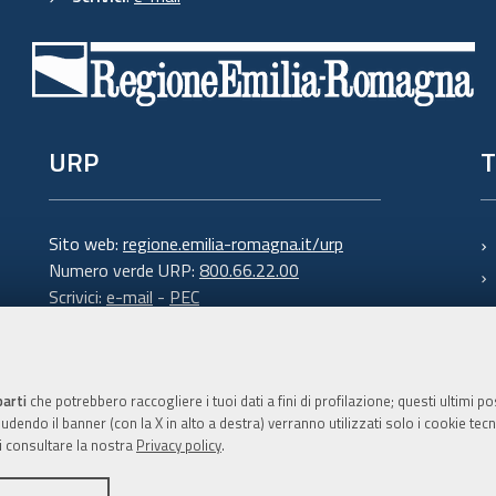
URP
T
Sito web:
regione.emilia-romagna.it/urp
Numero verde URP:
800.66.22.00
Scrivici:
e-mail
-
PEC
parti
che potrebbero raccogliere i tuoi dati a fini di profilazione; questi ultimi 
dendo il banner (con la X in alto a destra) verranno utilizzati solo i cookie tecni
i consultare la nostra
Privacy policy
.
C.F. 800.625.903.79