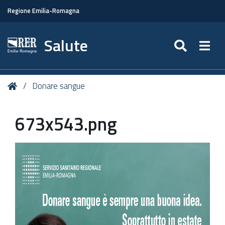
Regione Emilia-Romagna
Salute
SEARC
Togg
Tu
Home
Donare sangue
sei
qui:
673x543.png