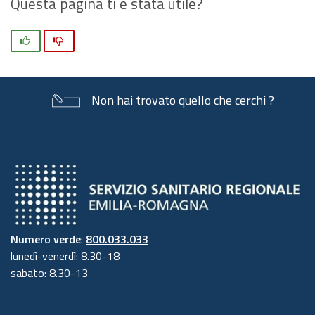
Questa pagina ti è stata utile?
Si
No
Non hai trovato quello che cerchi ?
Numero verde
:
800.033.033
lunedì-venerdì: 8.30-18
sabato: 8.30-13