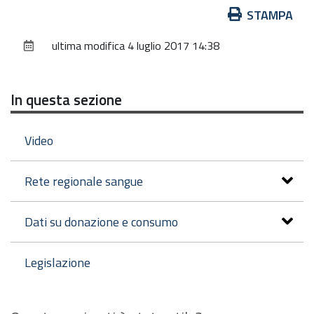
Azioni
STAMPA
l'immagine
sul
alle
ultima modifica
4 luglio 2017 14:38
documento
dimensioni
originali…
In questa sezione
Video
Rete regionale sangue
Dati su donazione e consumo
Legislazione