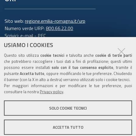
Sito web:
regione.emilia-romagna.it/urp
Numero verde URP:
800.66.22.00
Scrivici:
e-mail
-
PEC
USIAMO I COOKIES
Trasparenza
Questo sito utilizza
cookie tecnici
e talvolta anche
cookie di terze parti
che potrebbero raccogliere i tuoi dati a fini di profilazione; questi ultimi
possono essere installati
solo con il tuo consenso esplicito
, tramite il
pulsante
Accetta tutto
, oppure modificando le tue preferenze. Chiudendo
Amministrazione trasparente
il banner (con la X in alto a destra) verranno utilizzati solo i cookie tecnici.
Note legali e copyright
Per maggiori informazioni e per modificare le tue preferenze, puoi
Privacy e cookie
consultare la nostra
Privacy policy
.
Gestisci i cookie
SOLO COOKIE TECNICI
Dichiarazione di accessibilità
ACCETTA TUTTO