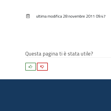
per
vedere
ultima modifica
28 novembre 2011 09:47
l'immagine
alle
dimensioni
originali…
Questa pagina ti è stata utile?
Si
No