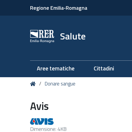
Regione Emilia-Romagna
Salute
Aree tematiche
Cittadini
Tu
Home
Donare sangue
sei
qui:
Avis
Clicca
Dimensione: 4KB