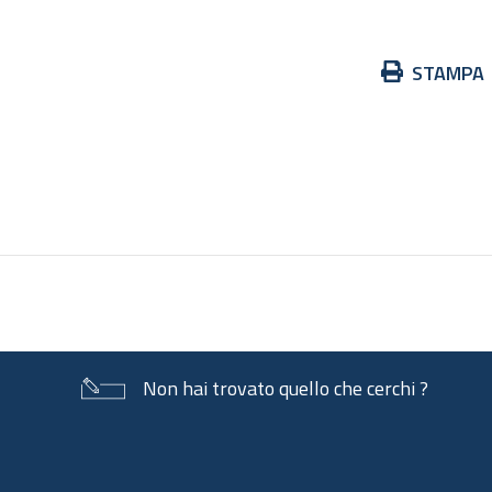
Azioni
STAMPA
sul
documento
Non hai trovato quello che cerchi ?