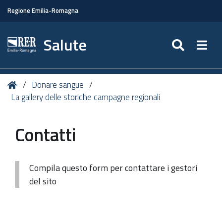
Regione Emilia-Romagna
Salute
SEARC
Togg
Tu
Home
Donare sangue
sei
La gallery delle storiche campagne regionali
qui:
Contatti
Compila questo form per contattare i gestori
del sito