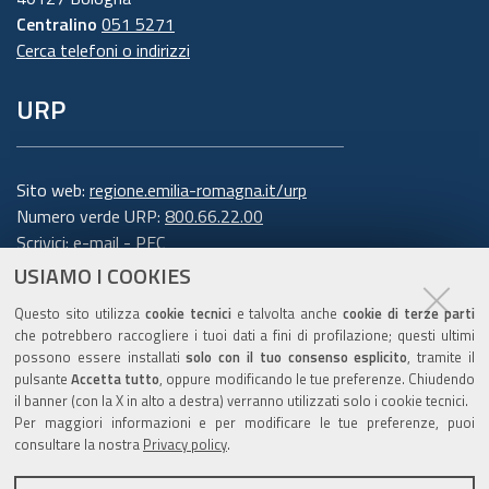
concreta tutela dei suoi dati personali.
Centralino
051 5271
Cerca telefoni o indirizzi
6. Finalità e base giuridica del
URP
trattamento
Il trattamento dei suoi dati personali viene
effettuato dalla Giunta della Regione Emilia-
Sito web:
regione.emilia-romagna.it/urp
Romagna per lo svolgimento di funzioni
Numero verde URP:
800.66.22.00
Scrivici:
e-mail
-
PEC
istituzionali e, pertanto, ai sensi dell'art. 6
USIAMO I COOKIES
comma 1 lett. e) del Regolamento europeo n.
Trasparenza
679/2016, non necessita del suo consenso.
I dati
Questo sito utilizza
cookie tecnici
e talvolta anche
cookie di terze parti
personali sono trattati per la seguente
che potrebbero raccogliere i tuoi dati a fini di profilazione; questi ultimi
possono essere installati
solo con il tuo consenso esplicito
, tramite il
finalità: rispondere alle sue richieste
.
pulsante
Accetta tutto
, oppure modificando le tue preferenze. Chiudendo
Amministrazione trasparente
il banner (con la X in alto a destra) verranno utilizzati solo i cookie tecnici.
Per garantire l'efficienza del servizio, la
Note legali e copyright
Per maggiori informazioni e per modificare le tue preferenze, puoi
informiamo inoltre che i dati potrebbero essere
Privacy e cookie
consultare la nostra
Privacy policy
.
utilizzati per effettuare prove tecniche e/o
Gestisci i cookie