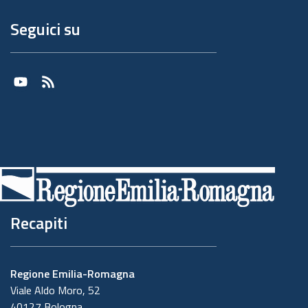
Formalizziamo istruzioni, compiti ed oneri in
Seguici su
capo a tali soggetti terzi con la designazione
degli stessi a "Responsabili del trattamento".
Sottoponiamo tali soggetti a verifiche
Youtube
RSS
periodiche al fine di constatare il mantenimento
dei livelli di garanzia registrati in occasione
dell'affidamento dell'incarico iniziale.
5. Soggetti autorizzati al
trattamento
Recapiti
I Suoi dati personali sono trattati da personale
interno previamente autorizzato e designato
quale incaricato del trattamento, a cui sono
Regione Emilia-Romagna
impartite idonee istruzioni in ordine a misure,
Viale Aldo Moro, 52
accorgimenti, modus operandi, tutti volti alla
40127 Bologna