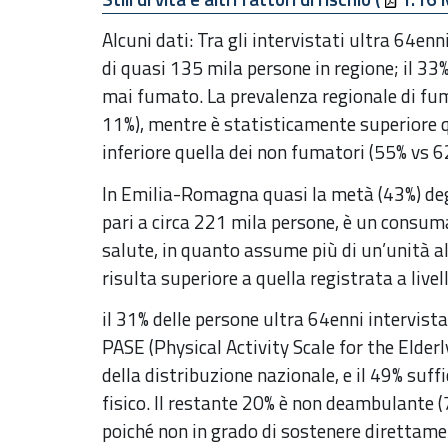
Alcuni dati: Tra gli intervistati ultra 64enn
di quasi 135 mila persone in regione; il 33%
mai fumato. La prevalenza regionale di fum
11%), mentre è statisticamente superiore q
inferiore quella dei non fumatori (55% vs 6
In Emilia-Romagna quasi la metà (43%) de
pari a circa 221 mila persone, è un consum
salute, in quanto assume più di un’unità al
risulta superiore a quella registrata a livel
il 31% delle persone ultra 64enni intervist
PASE (Physical Activity Scale for the Elderl
della distribuzione nazionale, e il 49% suf
fisico. Il restante 20% è non deambulante (
poiché non in grado di sostenere direttamen