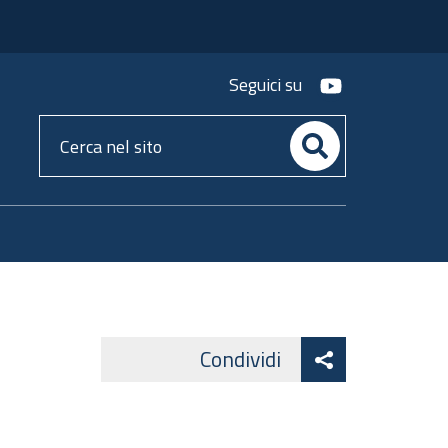
youtube
Seguici su
Cerca
nel
sito
Attiva
Condividi
Facebook
Lin
Twitter
condividi