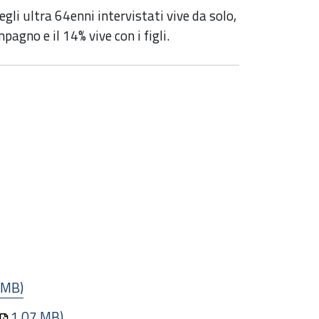
li ultra 64enni intervistati vive da solo,
pagno e il 14% vive con i figli.
 MB)
1.07 MB)