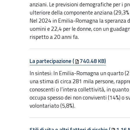
anziani. Le previsioni demografiche per i 
ulteriore della componente anziana (29,3% 
Nel 2024 in Emilia-Romagna la speranza di v
uomini e 22,4 per le donne, con un guadagn
rispetto a 20 anni fa.
La partecipazione (
740.48 KB)
In sintesi: In Emilia-Romagna un quarto (25
una stima di circa 281 mila persone, rappre
conoscenti o l’intera collettività, in quanto
occupa spesso dei non conviventi (14%) o s
volontariato (5,8%).
Stili di vita e altri fattori di rischio (
1.16 