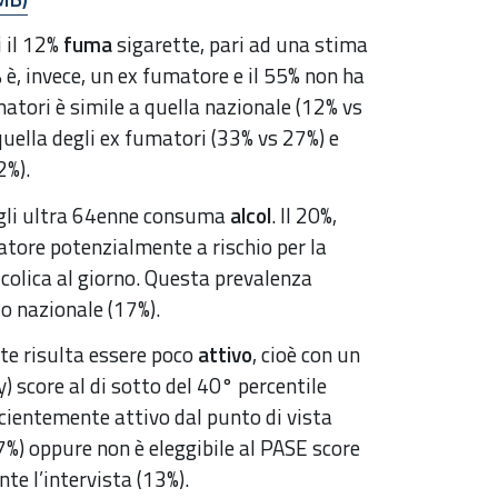
i il 12%
fuma
sigarette, pari ad una stima
 è, invece, un ex fumatore e il 55% non ha
atori è simile a quella nazionale (12% vs
uella degli ex fumatori (33% vs 27%) e
2%).
gli ultra 64enne consuma
alcol
. Il 20%,
atore potenzialmente a rischio per la
colica al giorno. Questa prevalenza
lo nazionale (17%).
ate risulta essere poco
attivo
, cioè con un
y) score al di sotto del 40° percentile
ficientemente attivo dal punto di vista
7%) oppure non è eleggibile al PASE score
te l’intervista (13%).