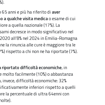
%).
65 anni e più ha riferito di
aver
no a qualche visita medica
o esame di cui
ore a quella nazionale (17%). La
esami decresce in modo significativo nel
 2020 all’8% nel 2024 in Emilia-Romagna
one la rinuncia alle cure è maggiore tra le
%) rispetto a chi non ne ha riportate (7%).
 riportato
difficoltà economiche
, in
se molto facilmente (10%) o abbastanza
o, invece, difficoltà economiche: 32%
ficativamente inferiori rispetto a quelli
ore la percentuale di ultra 64enni con
olte).