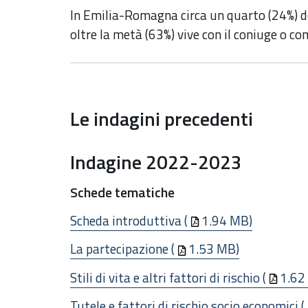
In Emilia-Romagna circa un quarto (24%) deg
oltre la metà (63%) vive con il coniuge o com
Le indagini precedenti
Indagine 2022-2023
Schede tematiche
Scheda introduttiva (
1.94 MB)
La partecipazione (
1.53 MB)
Stili di vita e altri fattori di rischio (
1.62
Tutele e fattori di rischio socio economici (