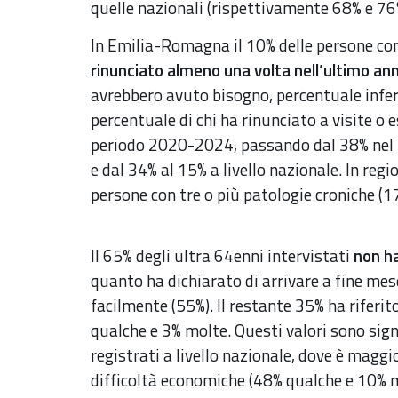
quelle nazionali (rispettivamente 68% e 76
In Emilia-Romagna il 10% delle persone con 
rinunciato almeno una volta nell’ultimo an
avrebbero avuto bisogno, percentuale inferi
percentuale di chi ha rinunciato a visite o 
periodo 2020-2024, passando dal 38% nel
e dal 34% al 15% a livello nazionale. In regi
persone con tre o più patologie croniche (17
Il 65% degli ultra 64enni intervistati
non ha
quanto ha dichiarato di arrivare a fine me
facilmente (55%). Il restante 35% ha riferit
qualche e 3% molte. Questi valori sono signi
registrati a livello nazionale, dove è maggi
difficoltà economiche (48% qualche e 10% m