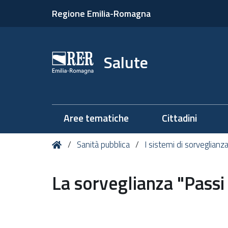
Regione Emilia-Romagna
Salute
Aree tematiche
Cittadini
Tu
Home
Sanità pubblica
I sistemi di sorveglianza
sei
qui:
La sorveglianza "Passi