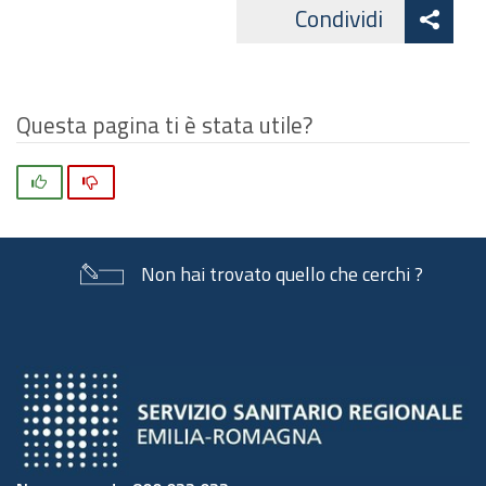
Att
Condividi
Facebo
cond
Questa pagina ti è stata utile?
Si
No
Non hai trovato quello che cerchi ?