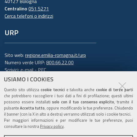
40127 Bologna
Centralino
051 5271
Cerca telefoni o indirizzi
URP
Sito web:
regione.emilia-romagna.it/urp
Numero verde URP:
800.66.22.00
Scrivici:
e-mail
-
PEC
USIAMO I COOKIES
Trasparenza
Questo sito utilizza
cookie tecnici
e talvolta anche
cookie di terze parti
che potrebbero raccogliere i tuoi dati a fini di profilazione; questi ultimi
possono essere installati
solo con il tuo consenso esplicito
, tramite il
pulsante
Accetta tutto
, oppure modificando le tue preferenze. Chiudendo
Amministrazione trasparente
il banner (con la X in alto a destra) verranno utilizzati solo i cookie tecnici.
Note legali e copyright
Per maggiori informazioni e per modificare le tue preferenze, puoi
Privacy e cookie
consultare la nostra
Privacy policy
.
Gestisci i cookie