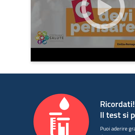
Ricordati!
Il test si
Puoi aderire gr