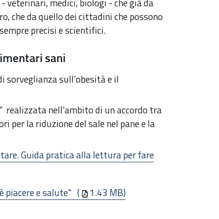
- veterinari, medici, biologi - che già da
o, che da quello dei cittadini che possono
mpre precisi e scientifici.
limentari sani
di sorveglianza sull'obesità e il
" r
ealizzata nell'ambito di un accordo tra
ri per la riduzione del sale nel pane e la
are. Guida pratica alla lettura per fare
è piacere e salute"
(
1.43 MB)