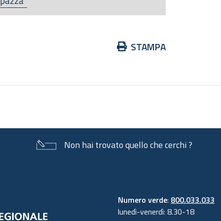
 pazza"
Azioni
STAMPA
sul
documento
Non hai trovato quello che cerchi ?
Numero verde
:
800.033.033
lunedì-venerdì: 8.30-18