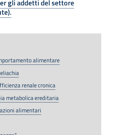
er gli addetti del settore
te).
comportamento alimentare
celiachia
fficienza renale cronica
tia metabolica ereditaria
azioni alimentari