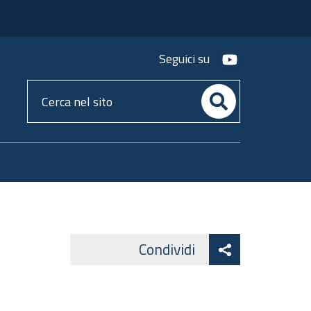
youtube
Seguici su
Cerca
nel
sito
Attiva
Condividi
Facebook
Lin
Twitter
condividi