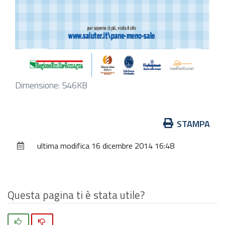
Clicca
Dimensione: 546KB
per
vedere
Azioni
STAMPA
l'immagine
sul
alle
ultima modifica
16 dicembre 2014 16:48
documento
dimensioni
originali…
Questa pagina ti è stata utile?
Si
No