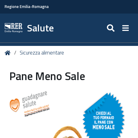
Regione Emilia-Romagna
Salute
SEARC
Togg
Tu
Home
Sicurezza alimentare
sei
qui:
Pane Meno Sale