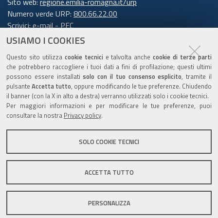
Sito web:
regione.emilia-romagna.it/urp
Numero verde URP:
800.66.22.00
Scrivici:
e-mail
-
PEC
USIAMO I COOKIES
Trasparenza
Questo sito utilizza
cookie tecnici
e talvolta anche
cookie di terze parti
che potrebbero raccogliere i tuoi dati a fini di profilazione; questi ultimi
possono essere installati
solo con il tuo consenso esplicito
, tramite il
pulsante
Accetta tutto
, oppure modificando le tue preferenze. Chiudendo
Amministrazione trasparente
il banner (con la X in alto a destra) verranno utilizzati solo i cookie tecnici.
Note legali e copyright
Per maggiori informazioni e per modificare le tue preferenze, puoi
Privacy e cookie
consultare la nostra
Privacy policy
.
Gestisci i cookie
SOLO COOKIE TECNICI
Dichiarazione di accessibilità
ACCETTA TUTTO
C.F. 800.625.903.79
PERSONALIZZA