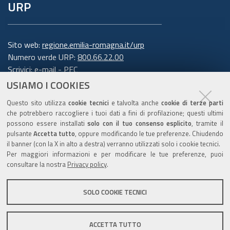
URP
Sito web:
regione.emilia-romagna.it/urp
Numero verde URP:
800.66.22.00
Scrivici:
e-mail
-
PEC
USIAMO I COOKIES
Trasparenza
Questo sito utilizza
cookie tecnici
e talvolta anche
cookie di terze parti
che potrebbero raccogliere i tuoi dati a fini di profilazione; questi ultimi
possono essere installati
solo con il tuo consenso esplicito
, tramite il
pulsante
Accetta tutto
, oppure modificando le tue preferenze. Chiudendo
Amministrazione trasparente
il banner (con la X in alto a destra) verranno utilizzati solo i cookie tecnici.
Note legali e copyright
Per maggiori informazioni e per modificare le tue preferenze, puoi
Privacy e cookie
consultare la nostra
Privacy policy
.
Gestisci i cookie
SOLO COOKIE TECNICI
Dichiarazione di accessibilità
ACCETTA TUTTO