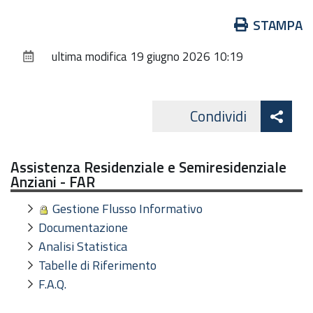
Azioni
STAMPA
sul
ultima modifica
19 giugno 2026 10:19
documento
Att
Condividi
Facebo
cond
Assistenza Residenziale e Semiresidenziale
Anziani - FAR
Gestione Flusso Informativo
Documentazione
Analisi Statistica
Tabelle di Riferimento
F.A.Q.