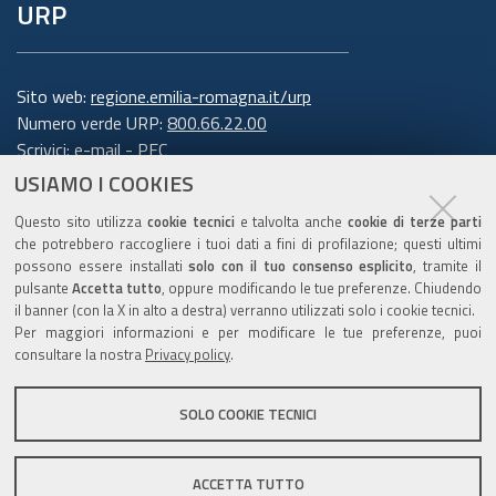
URP
Sito web:
regione.emilia-romagna.it/urp
Numero verde URP:
800.66.22.00
Scrivici:
e-mail
-
PEC
USIAMO I COOKIES
Trasparenza
Questo sito utilizza
cookie tecnici
e talvolta anche
cookie di terze parti
che potrebbero raccogliere i tuoi dati a fini di profilazione; questi ultimi
possono essere installati
solo con il tuo consenso esplicito
, tramite il
pulsante
Accetta tutto
, oppure modificando le tue preferenze. Chiudendo
Amministrazione trasparente
il banner (con la X in alto a destra) verranno utilizzati solo i cookie tecnici.
Note legali e copyright
Per maggiori informazioni e per modificare le tue preferenze, puoi
Privacy e cookie
consultare la nostra
Privacy policy
.
Gestisci i cookie
SOLO COOKIE TECNICI
Dichiarazione di accessibilità
ACCETTA TUTTO