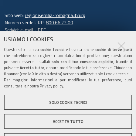
Sito web:
regione.emilia-romagna.it/urp
Numero verde URP:
800.66.22.00
Scrivici:
e-mail
-
PEC
USIAMO I COOKIES
Trasparenza
Questo sito utilizza
cookie tecnici
e talvolta anche
cookie di terze parti
che potrebbero raccogliere i tuoi dati a fini di profilazione; questi ultimi
possono essere installati
solo con il tuo consenso esplicito
, tramite il
pulsante
Accetta tutto
, oppure modificando le tue preferenze. Chiudendo
Amministrazione trasparente
il banner (con la X in alto a destra) verranno utilizzati solo i cookie tecnici.
Note legali e copyright
Per maggiori informazioni e per modificare le tue preferenze, puoi
Privacy e cookie
consultare la nostra
Privacy policy
.
Gestisci i cookie
SOLO COOKIE TECNICI
Dichiarazione di accessibilità
ACCETTA TUTTO
C.F. 800.625.903.79