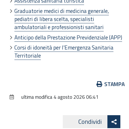
Assistenza sanitaria turistica
Graduatorie medici di medicina generale,
pediatri di libera scelta, specialisti
ambulatoriali e professionisti sanitari
Anticipo della Prestazione Previdenziale (APP)
Corsi di idoneità per l'Emergenza Sanitaria
Territoriale
Azioni
STAMPA
sul
ultima modifica
4 agosto 2026 06:41
documento
Att
Condividi
Facebo
cond