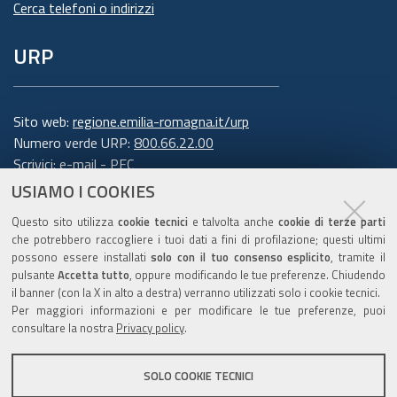
Cerca telefoni o indirizzi
URP
Sito web:
regione.emilia-romagna.it/urp
Numero verde URP:
800.66.22.00
Scrivici:
e-mail
-
PEC
USIAMO I COOKIES
Trasparenza
Questo sito utilizza
cookie tecnici
e talvolta anche
cookie di terze parti
che potrebbero raccogliere i tuoi dati a fini di profilazione; questi ultimi
possono essere installati
solo con il tuo consenso esplicito
, tramite il
pulsante
Accetta tutto
, oppure modificando le tue preferenze. Chiudendo
Amministrazione trasparente
il banner (con la X in alto a destra) verranno utilizzati solo i cookie tecnici.
Note legali e copyright
Per maggiori informazioni e per modificare le tue preferenze, puoi
Privacy e cookie
consultare la nostra
Privacy policy
.
Gestisci i cookie
SOLO COOKIE TECNICI
Dichiarazione di accessibilità