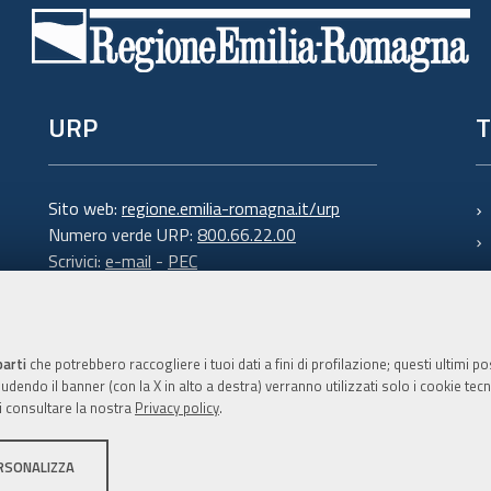
URP
T
Sito web:
regione.emilia-romagna.it/urp
Numero verde URP:
800.66.22.00
Scrivici:
e-mail
-
PEC
parti
che potrebbero raccogliere i tuoi dati a fini di profilazione; questi ultimi 
dendo il banner (con la X in alto a destra) verranno utilizzati solo i cookie tecni
i consultare la nostra
Privacy policy
.
C.F. 800.625.903.79
RSONALIZZA