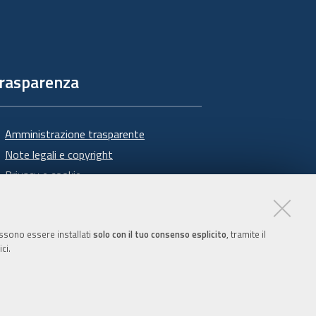
rasparenza
Amministrazione trasparente
Note legali e copyright
Privacy e cookie
Gestisci i cookie
Dichiarazione di accessibilità
possono essere installati
solo con il tuo consenso esplicito
, tramite il
ci.