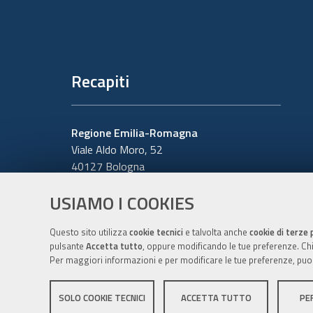
Recapiti
Regione Emilia-Romagna
Viale Aldo Moro, 52
40127 Bologna
Centralino
051 5271
USIAMO I COOKIES
Cerca telefoni o indirizzi
Questo sito utilizza
cookie tecnici
e talvolta anche
cookie di terze 
pulsante
Accetta tutto
, oppure modificando le tue preferenze. Chiu
Per maggiori informazioni e per modificare le tue preferenze, puo
SOLO COOKIE TECNICI
ACCETTA TUTTO
PE