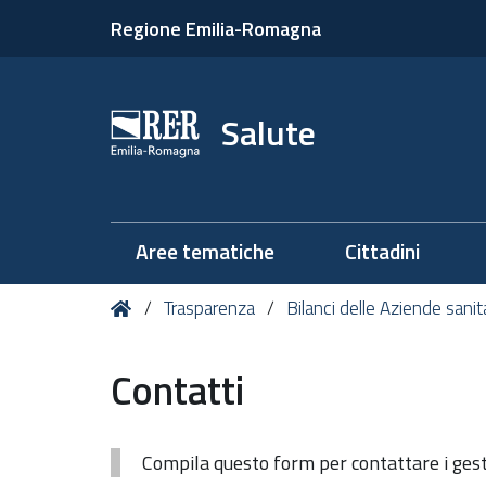
Regione Emilia-Romagna
Salute
Aree tematiche
Cittadini
Tu
Home
Trasparenza
Bilanci delle Aziende sanit
sei
qui:
Contatti
Compila questo form per contattare i gesto