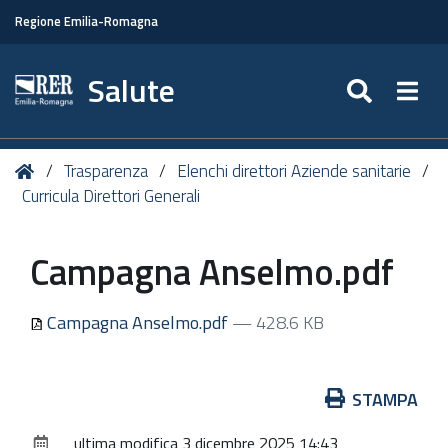
Regione Emilia-Romagna
Salute
SEARC
Togg
Tu
Home
Trasparenza
Elenchi direttori Aziende sanitarie
sei
Curricula Direttori Generali
qui:
Campagna Anselmo.pdf
Campagna Anselmo.pdf
— 428.6 KB
Azioni
STAMPA
sul
ultima modifica
3 dicembre 2025 14:43