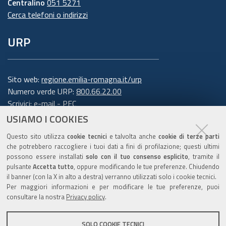
Centralino
051 5271
Cerca telefoni o indirizzi
URP
Sito web:
regione.emilia-romagna.it/urp
Numero verde URP:
800.66.22.00
Scrivici:
e-mail
-
PEC
USIAMO I COOKIES
Trasparenza
Questo sito utilizza
cookie tecnici
e talvolta anche
cookie di terze parti
che potrebbero raccogliere i tuoi dati a fini di profilazione; questi ultimi
possono essere installati
solo con il tuo consenso esplicito
, tramite il
pulsante
Accetta tutto
, oppure modificando le tue preferenze. Chiudendo
Amministrazione trasparente
il banner (con la X in alto a destra) verranno utilizzati solo i cookie tecnici.
Note legali e copyright
Per maggiori informazioni e per modificare le tue preferenze, puoi
Privacy e cookie
consultare la nostra
Privacy policy
.
Gestisci i cookie
SOLO COOKIE TECNICI