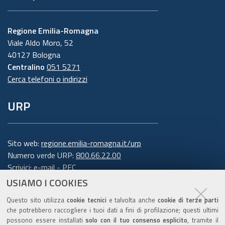
Regione Emilia-Romagna
Viale Aldo Moro, 52
40127 Bologna
Centralino
051 5271
Cerca telefoni o indirizzi
URP
Sito web:
regione.emilia-romagna.it/urp
Numero verde URP:
800.66.22.00
Scrivici:
e-mail
-
PEC
USIAMO I COOKIES
Trasparenza
Questo sito utilizza
cookie tecnici
e talvolta anche
cookie di terze parti
che potrebbero raccogliere i tuoi dati a fini di profilazione; questi ultimi
possono essere installati
solo con il tuo consenso esplicito
, tramite il