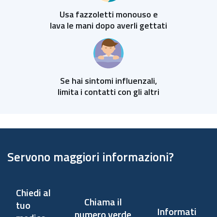
Bambini dai 6 mesi
ai 6 anni
Usa fazzoletti monouso e
lava le mani dopo averli
gettati
Persone ricoverate in strutture per
Se hai sintomi influenzali,
lungodegenti
limita i contatti con gli altri
Servono maggiori informazioni?
Addetti ai servizi
essenziali
Chiedi al
Chiama il
tuo
Informati
numero verde