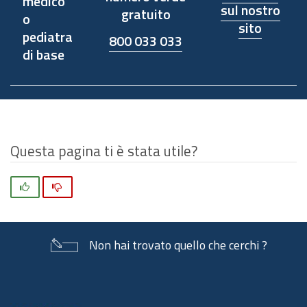
medico
sul nostro
gratuito
o
sito
pediatra
800 033 033
Donatori di sangue e volontari in ambito socio-
di base
sanitario
Questa pagina ti è stata utile?
Personale degli
allevamenti e
Si
No
dei macelli
Non hai trovato quello che cerchi ?