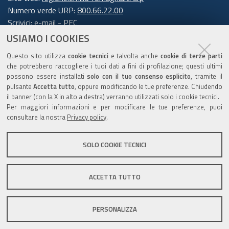
Numero verde URP:
800.66.22.00
Scrivici:
e-mail
-
PEC
USIAMO I COOKIES
Trasparenza
Questo sito utilizza
cookie tecnici
e talvolta anche
cookie di terze parti
che potrebbero raccogliere i tuoi dati a fini di profilazione; questi ultimi
possono essere installati
solo con il tuo consenso esplicito
, tramite il
pulsante
Accetta tutto
, oppure modificando le tue preferenze. Chiudendo
Amministrazione trasparente
il banner (con la X in alto a destra) verranno utilizzati solo i cookie tecnici.
Note legali e copyright
Per maggiori informazioni e per modificare le tue preferenze, puoi
Privacy e cookie
consultare la nostra
Privacy policy
.
Gestisci i cookie
SOLO COOKIE TECNICI
Dichiarazione di accessibilità
ACCETTA TUTTO
C.F. 800.625.903.79
PERSONALIZZA