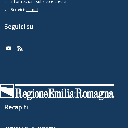
Informazioni sul sito e crediti
materia di trattamento, ivi compreso il profilo
Scrivici
:
e-mail
della sicurezza dei dati.
Formalizziamo istruzioni, compiti ed oneri in
Seguici su
capo a tali soggetti terzi con la designazione
degli stessi a "Responsabili del trattamento".
Sottoponiamo tali soggetti a verifiche
Youtube
RSS
periodiche al fine di constatare il mantenimento
dei livelli di garanzia registrati in occasione
dell'affidamento dell'incarico iniziale.
5. Soggetti autorizzati al
trattamento
Recapiti
I Suoi dati personali sono trattati da personale
interno previamente autorizzato e designato
quale incaricato del trattamento, a cui sono