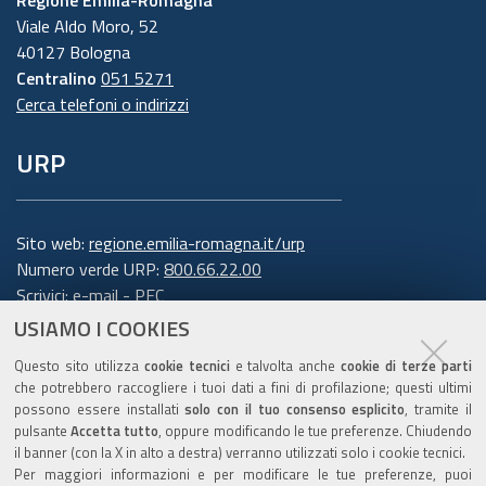
Regione Emilia-Romagna
impartite idonee istruzioni in ordine a misure,
Viale Aldo Moro, 52
accorgimenti, modus operandi, tutti volti alla
40127 Bologna
concreta tutela dei suoi dati personali.
Centralino
051 5271
Cerca telefoni o indirizzi
6. Finalità e base giuridica del
URP
trattamento
Il trattamento dei suoi dati personali viene
effettuato dalla Giunta della Regione Emilia-
Sito web:
regione.emilia-romagna.it/urp
Romagna per lo svolgimento di funzioni
Numero verde URP:
800.66.22.00
Scrivici:
e-mail
-
PEC
istituzionali e, pertanto, ai sensi dell'art. 6
USIAMO I COOKIES
comma 1 lett. e) del Regolamento europeo n.
Trasparenza
679/2016, non necessita del suo consenso.
I dati
Questo sito utilizza
cookie tecnici
e talvolta anche
cookie di terze parti
personali sono trattati per la seguente
che potrebbero raccogliere i tuoi dati a fini di profilazione; questi ultimi
possono essere installati
solo con il tuo consenso esplicito
, tramite il
finalità: rispondere alle sue richieste
.
pulsante
Accetta tutto
, oppure modificando le tue preferenze. Chiudendo
Amministrazione trasparente
il banner (con la X in alto a destra) verranno utilizzati solo i cookie tecnici.
Per garantire l'efficienza del servizio, la
Note legali e copyright
Per maggiori informazioni e per modificare le tue preferenze, puoi