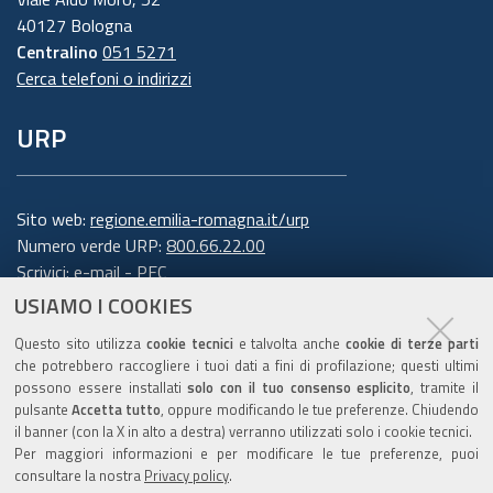
accorgimenti, modus operandi, tutti volti alla
40127 Bologna
concreta tutela dei suoi dati personali.
Centralino
051 5271
Cerca telefoni o indirizzi
6. Finalità e base giuridica del
URP
trattamento
Il trattamento dei suoi dati personali viene
effettuato dalla Giunta della Regione Emilia-
Sito web:
regione.emilia-romagna.it/urp
Romagna per lo svolgimento di funzioni
Numero verde URP:
800.66.22.00
Scrivici:
e-mail
-
PEC
istituzionali e, pertanto, ai sensi dell'art. 6
USIAMO I COOKIES
comma 1 lett. e) del Regolamento europeo n.
Trasparenza
679/2016, non necessita del suo consenso.
I dati
Questo sito utilizza
cookie tecnici
e talvolta anche
cookie di terze parti
personali sono trattati per la seguente
che potrebbero raccogliere i tuoi dati a fini di profilazione; questi ultimi
possono essere installati
solo con il tuo consenso esplicito
, tramite il
finalità: rispondere alle sue richieste
.
pulsante
Accetta tutto
, oppure modificando le tue preferenze. Chiudendo
Amministrazione trasparente
il banner (con la X in alto a destra) verranno utilizzati solo i cookie tecnici.
Per garantire l'efficienza del servizio, la
Note legali e copyright
Per maggiori informazioni e per modificare le tue preferenze, puoi
informiamo inoltre che i dati potrebbero essere
Privacy e cookie
consultare la nostra
Privacy policy
.