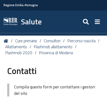
Regione Emilia-Romagna
Salute
SEARC
Togg
Tu
Home
Cure primarie
Consultori
Percorso nascita
sei
Allattamento
Flashmob allattamento
qui:
Flashmob 2020
Provincia di Modena
Contatti
Compila questo form per contattare i gestori
del sito