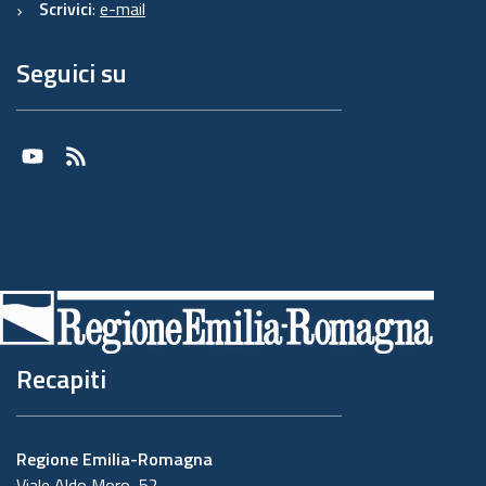
Scrivici
:
e-mail
della sicurezza dei dati.
Formalizziamo istruzioni, compiti ed oneri in
Seguici su
capo a tali soggetti terzi con la designazione
degli stessi a "Responsabili del trattamento".
Sottoponiamo tali soggetti a verifiche
Youtube
RSS
periodiche al fine di constatare il mantenimento
dei livelli di garanzia registrati in occasione
dell'affidamento dell'incarico iniziale.
5. Soggetti autorizzati al
trattamento
Recapiti
I Suoi dati personali sono trattati da personale
interno previamente autorizzato e designato
quale incaricato del trattamento, a cui sono
Regione Emilia-Romagna
impartite idonee istruzioni in ordine a misure,
Viale Aldo Moro, 52