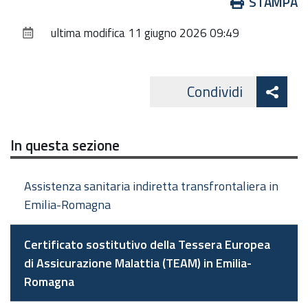
Azioni
STAMPA
sul
ultima modifica
11 giugno 2026 09:49
documento
Att
Condividi
Facebo
cond
In questa sezione
Assistenza sanitaria indiretta transfrontaliera in
Emilia-Romagna
Certificato sostitutivo della Tessera Europea
di Assicurazione Malattia (TEAM) in Emilia-
Romagna