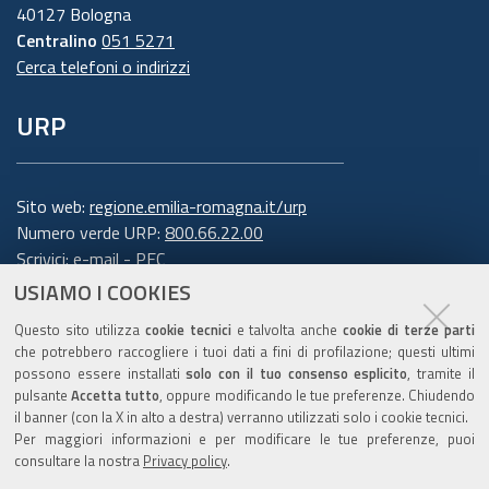
40127 Bologna
Centralino
051 5271
Cerca telefoni o indirizzi
URP
Sito web:
regione.emilia-romagna.it/urp
Numero verde URP:
800.66.22.00
Scrivici:
e-mail
-
PEC
USIAMO I COOKIES
Trasparenza
Questo sito utilizza
cookie tecnici
e talvolta anche
cookie di terze parti
che potrebbero raccogliere i tuoi dati a fini di profilazione; questi ultimi
possono essere installati
solo con il tuo consenso esplicito
, tramite il
pulsante
Accetta tutto
, oppure modificando le tue preferenze. Chiudendo
Amministrazione trasparente
il banner (con la X in alto a destra) verranno utilizzati solo i cookie tecnici.
Note legali e copyright
Per maggiori informazioni e per modificare le tue preferenze, puoi
Privacy e cookie
consultare la nostra
Privacy policy
.