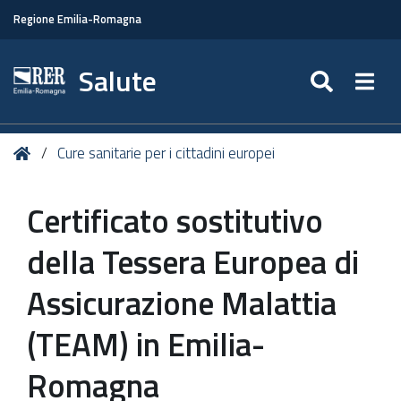
Regione Emilia-Romagna
Salute
SEARC
Togg
Tu
Home
Cure sanitarie per i cittadini europei
sei
qui:
Certificato sostitutivo
della Tessera Europea di
Assicurazione Malattia
(TEAM) in Emilia-
Romagna