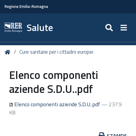
Regione Emilia-Romagna
Salute
SEARC
Togg
Tu
Home
Cure sanitarie per i cittadini europei
sei
qui:
Elenco componenti
aziende S.D.U..pdf
Elenco componenti aziende S.D.U..pdf
— 237.9
KB
Azioni
STAMPA