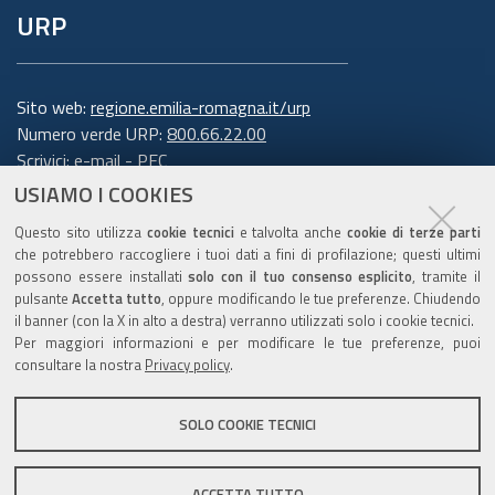
URP
Sito web:
regione.emilia-romagna.it/urp
Numero verde URP:
800.66.22.00
Scrivici:
e-mail
-
PEC
USIAMO I COOKIES
Trasparenza
Questo sito utilizza
cookie tecnici
e talvolta anche
cookie di terze parti
che potrebbero raccogliere i tuoi dati a fini di profilazione; questi ultimi
possono essere installati
solo con il tuo consenso esplicito
, tramite il
pulsante
Accetta tutto
, oppure modificando le tue preferenze. Chiudendo
Amministrazione trasparente
il banner (con la X in alto a destra) verranno utilizzati solo i cookie tecnici.
Note legali e copyright
Per maggiori informazioni e per modificare le tue preferenze, puoi
Privacy e cookie
consultare la nostra
Privacy policy
.
Gestisci i cookie
SOLO COOKIE TECNICI
Dichiarazione di accessibilità
ACCETTA TUTTO