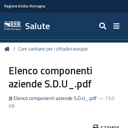
Regione Emilia-Romagna
Salute
SEARC
Togg
Tu
Home
Cure sanitarie per i cittadini europei
sei
qui:
Elenco componenti
aziende S.D.U_.pdf
Elenco componenti aziende S.D.U_.pdf
— 73.0
KB
Azioni
STAMPA