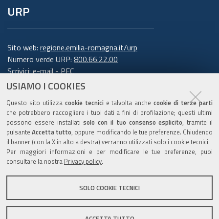
URP
Sito web:
regione.emilia-romagna.it/urp
Numero verde URP:
800.66.22.00
Scrivici:
e-mail
-
PEC
USIAMO I COOKIES
Trasparenza
Questo sito utilizza
cookie tecnici
e talvolta anche
cookie di terze parti
che potrebbero raccogliere i tuoi dati a fini di profilazione; questi ultimi
possono essere installati
solo con il tuo consenso esplicito
, tramite il
pulsante
Accetta tutto
, oppure modificando le tue preferenze. Chiudendo
Amministrazione trasparente
il banner (con la X in alto a destra) verranno utilizzati solo i cookie tecnici.
Note legali e copyright
Per maggiori informazioni e per modificare le tue preferenze, puoi
Privacy e cookie
consultare la nostra
Privacy policy
.
Gestisci i cookie
SOLO COOKIE TECNICI
Dichiarazione di accessibilità
ACCETTA TUTTO