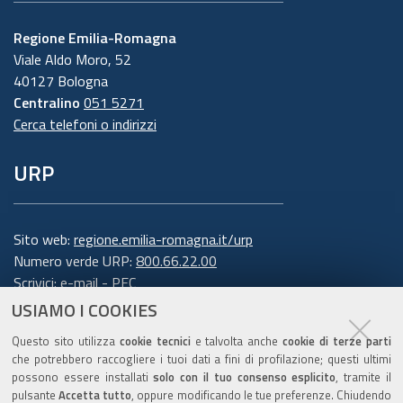
6. Finalità e base giuridica del
Regione Emilia-Romagna
Viale Aldo Moro, 52
trattamento
40127 Bologna
Centralino
051 5271
Il trattamento dei suoi dati personali viene
Cerca telefoni o indirizzi
effettuato dalla Giunta della Regione Emilia-
Romagna per lo svolgimento di funzioni
URP
istituzionali e, pertanto, ai sensi dell'art. 6
comma 1 lett. e) del Regolamento europeo n.
679/2016, non necessita del suo consenso.
I dati
Sito web:
regione.emilia-romagna.it/urp
personali sono trattati per la seguente
Numero verde URP:
800.66.22.00
finalità: rispondere alle sue richieste
.
Scrivici:
e-mail
-
PEC
USIAMO I COOKIES
Per garantire l'efficienza del servizio, la
Trasparenza
informiamo inoltre che i dati potrebbero essere
Questo sito utilizza
cookie tecnici
e talvolta anche
cookie di terze parti
che potrebbero raccogliere i tuoi dati a fini di profilazione; questi ultimi
utilizzati per effettuare prove tecniche e/o
possono essere installati
solo con il tuo consenso esplicito
, tramite il
verificare il grado di soddisfazione degli utenti
pulsante
Accetta tutto
, oppure modificando le tue preferenze. Chiudendo
Amministrazione trasparente