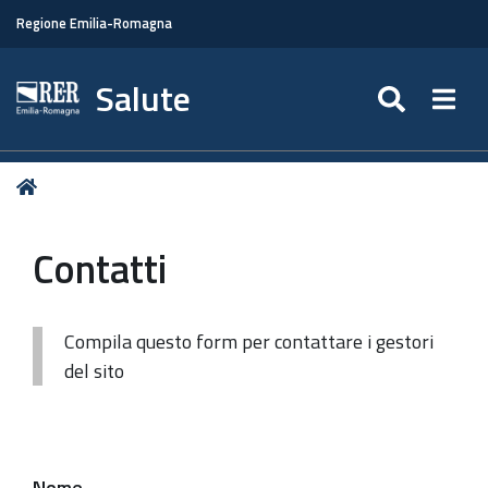
Regione Emilia-Romagna
Salute
SEARC
Togg
Tu
Home
sei
qui:
Contatti
Compila questo form per contattare i gestori
del sito
Nome