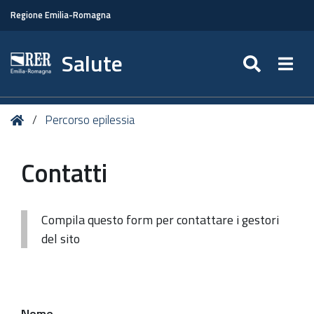
Regione Emilia-Romagna
Salute
SEARC
Togg
Tu
Home
Percorso epilessia
sei
qui:
Contatti
Compila questo form per contattare i gestori
del sito
Nome