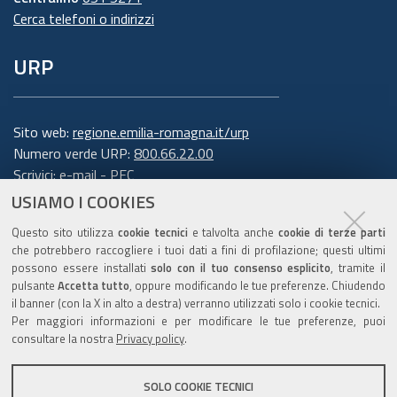
Cerca telefoni o indirizzi
6. Finalità e base giuridica del
URP
trattamento
Il trattamento dei suoi dati personali viene
effettuato dalla Giunta della Regione Emilia-
Sito web:
regione.emilia-romagna.it/urp
Romagna per lo svolgimento di funzioni
Numero verde URP:
800.66.22.00
Scrivici:
e-mail
-
PEC
istituzionali e, pertanto, ai sensi dell'art. 6
USIAMO I COOKIES
comma 1 lett. e) del Regolamento europeo n.
Trasparenza
679/2016, non necessita del suo consenso.
I dati
Questo sito utilizza
cookie tecnici
e talvolta anche
cookie di terze parti
personali sono trattati per la seguente
che potrebbero raccogliere i tuoi dati a fini di profilazione; questi ultimi
possono essere installati
solo con il tuo consenso esplicito
, tramite il
finalità: rispondere alle sue richieste
.
pulsante
Accetta tutto
, oppure modificando le tue preferenze. Chiudendo
Amministrazione trasparente
il banner (con la X in alto a destra) verranno utilizzati solo i cookie tecnici.
Per garantire l'efficienza del servizio, la
Note legali e copyright
Per maggiori informazioni e per modificare le tue preferenze, puoi
informiamo inoltre che i dati potrebbero essere
Privacy e cookie
consultare la nostra
Privacy policy
.
utilizzati per effettuare prove tecniche e/o
Gestisci i cookie
verificare il grado di soddisfazione degli utenti
SOLO COOKIE TECNICI
Dichiarazione di accessibilità