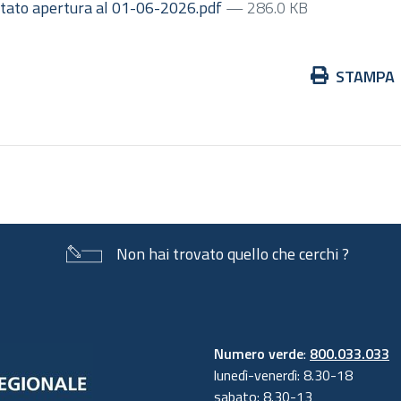
tato apertura al 01-06-2026.pdf
— 286.0 KB
Azioni
STAMPA
sul
documento
Non hai trovato quello che cerchi ?
Numero verde
:
800.033.033
lunedì-venerdì: 8.30-18
sabato: 8.30-13