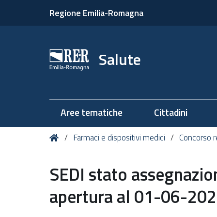
Regione Emilia-Romagna
Salute
Aree tematiche
Cittadini
Tu
Home
Farmaci e dispositivi medici
Concorso re
sei
qui:
SEDI stato assegnazio
apertura al 01-06-202