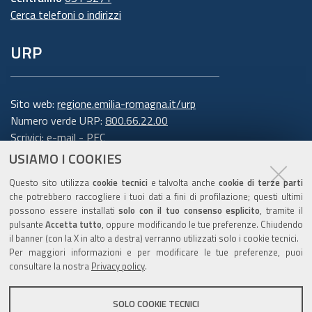
Cerca telefoni o indirizzi
6. Finalità e base giuridica del
URP
trattamento
Il trattamento dei suoi dati personali viene
effettuato dalla Giunta della Regione Emilia-
Sito web:
regione.emilia-romagna.it/urp
Romagna per lo svolgimento di funzioni
Numero verde URP:
800.66.22.00
Scrivici:
e-mail
-
PEC
istituzionali e, pertanto, ai sensi dell'art. 6
USIAMO I COOKIES
comma 1 lett. e) del Regolamento europeo n.
Trasparenza
679/2016, non necessita del suo consenso.
I dati
Questo sito utilizza
cookie tecnici
e talvolta anche
cookie di terze parti
personali sono trattati per la seguente
che potrebbero raccogliere i tuoi dati a fini di profilazione; questi ultimi
possono essere installati
solo con il tuo consenso esplicito
, tramite il
finalità: rispondere alle sue richieste
.
pulsante
Accetta tutto
, oppure modificando le tue preferenze. Chiudendo
Amministrazione trasparente
il banner (con la X in alto a destra) verranno utilizzati solo i cookie tecnici.
Per garantire l'efficienza del servizio, la
Note legali e copyright
Per maggiori informazioni e per modificare le tue preferenze, puoi
informiamo inoltre che i dati potrebbero essere
Privacy e cookie
consultare la nostra
Privacy policy
.
utilizzati per effettuare prove tecniche e/o
Gestisci i cookie
verificare il grado di soddisfazione degli utenti
SOLO COOKIE TECNICI
Dichiarazione di accessibilità