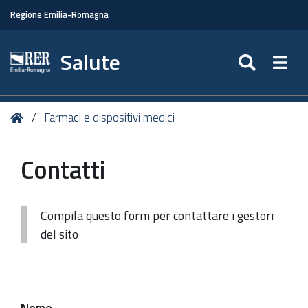
Regione Emilia-Romagna
Salute
SEARC
Togg
Tu
Home
Farmaci e dispositivi medici
sei
qui:
Contatti
Compila questo form per contattare i gestori
del sito
Nome