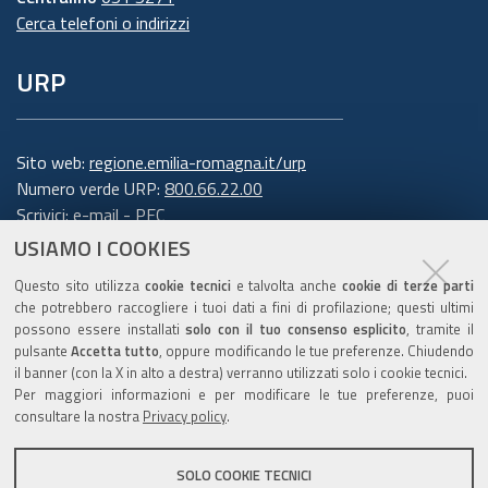
Cerca telefoni o indirizzi
6. Finalità e base giuridica del
URP
trattamento
Il trattamento dei suoi dati personali viene
effettuato dalla Giunta della Regione Emilia-
Sito web:
regione.emilia-romagna.it/urp
Romagna per lo svolgimento di funzioni
Numero verde URP:
800.66.22.00
Scrivici:
e-mail
-
PEC
istituzionali e, pertanto, ai sensi dell'art. 6
USIAMO I COOKIES
comma 1 lett. e) del Regolamento europeo n.
Trasparenza
679/2016, non necessita del suo consenso.
I dati
Questo sito utilizza
cookie tecnici
e talvolta anche
cookie di terze parti
personali sono trattati per la seguente
che potrebbero raccogliere i tuoi dati a fini di profilazione; questi ultimi
possono essere installati
solo con il tuo consenso esplicito
, tramite il
finalità: rispondere alle sue richieste
.
pulsante
Accetta tutto
, oppure modificando le tue preferenze. Chiudendo
Amministrazione trasparente
il banner (con la X in alto a destra) verranno utilizzati solo i cookie tecnici.
Per garantire l'efficienza del servizio, la
Note legali e copyright
Per maggiori informazioni e per modificare le tue preferenze, puoi
informiamo inoltre che i dati potrebbero essere
Privacy e cookie
consultare la nostra
Privacy policy
.
utilizzati per effettuare prove tecniche e/o
Gestisci i cookie
verificare il grado di soddisfazione degli utenti
SOLO COOKIE TECNICI
Dichiarazione di accessibilità