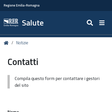
Regione Emilia-Romagna
Salute
SEARC
Togg
Tu
Home
Notizie
sei
qui:
Contatti
Compila questo form per contattare i gestori
del sito
Nome