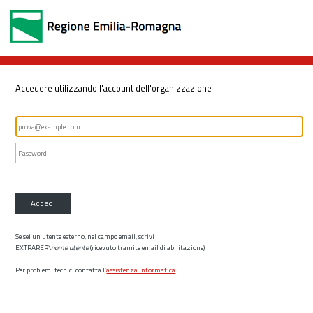
Accedere utilizzando l'account dell'organizzazione
Accedi
Se sei un utente esterno, nel campo email, scrivi
EXTRARER\
nome utente
(ricevuto tramite email di abilitazione)
Per problemi tecnici contatta l’
assistenza informatica
.