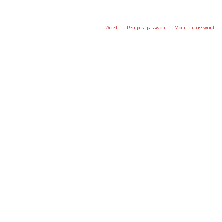
Accedi
Recupera password
Modifica password