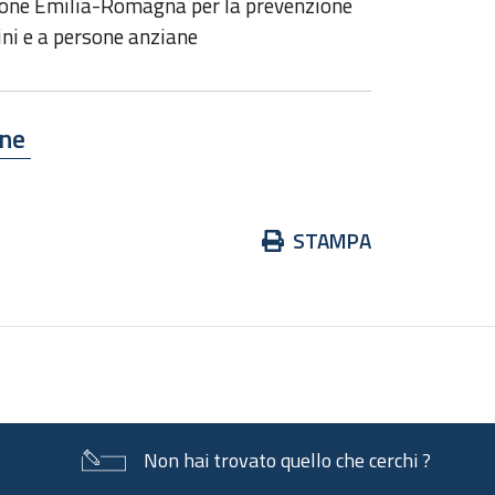
one Emilia-Romagna per la prevenzione
ini e a persone anziane
one
Azioni
STAMPA
sul
documento
Non hai trovato quello che cerchi ?