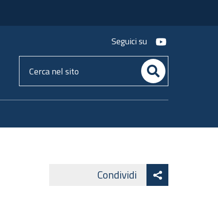
youtube
Seguici su
Cerca
nel
sito
Attiva
Condividi
Facebook
Lin
Twitter
condividi