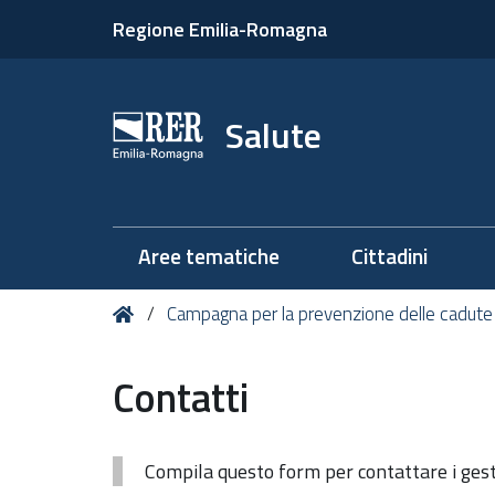
Regione Emilia-Romagna
Salute
Aree tematiche
Cittadini
Tu
Home
Campagna per la prevenzione delle cadute
sei
qui:
Contatti
Compila questo form per contattare i gesto