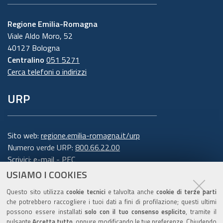
Regione Emilia-Romagna
Viale Aldo Moro, 52
40127 Bologna
Centralino
051 5271
Cerca telefoni o indirizzi
URP
Sito web:
regione.emilia-romagna.it/urp
Numero verde URP:
800.66.22.00
Scrivici:
e-mail
-
PEC
USIAMO I COOKIES
Trasparenza
Questo sito utilizza
cookie tecnici
e talvolta anche
cookie di terze parti
che potrebbero raccogliere i tuoi dati a fini di profilazione; questi ultimi
possono essere installati
solo con il tuo consenso esplicito
, tramite il
pulsante
Accetta tutto
, oppure modificando le tue preferenze. Chiudendo