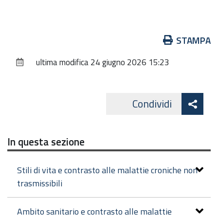
Azioni
STAMPA
sul
ultima modifica
24 giugno 2026 15:23
documento
Att
Condividi
Facebo
cond
In questa sezione
Stili di vita e contrasto alle malattie croniche non
trasmissibili
Ambito sanitario e contrasto alle malattie