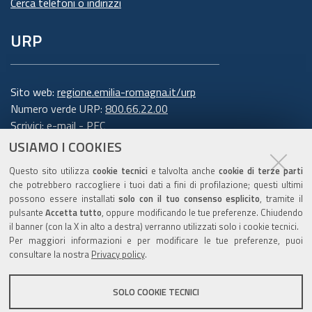
Cerca telefoni o indirizzi
URP
Sito web:
regione.emilia-romagna.it/urp
Numero verde URP:
800.66.22.00
Scrivici:
e-mail
-
PEC
USIAMO I COOKIES
Trasparenza
Questo sito utilizza
cookie tecnici
e talvolta anche
cookie di terze parti
che potrebbero raccogliere i tuoi dati a fini di profilazione; questi ultimi
possono essere installati
solo con il tuo consenso esplicito
, tramite il
pulsante
Accetta tutto
, oppure modificando le tue preferenze. Chiudendo
Amministrazione trasparente
il banner (con la X in alto a destra) verranno utilizzati solo i cookie tecnici.
Note legali e copyright
Per maggiori informazioni e per modificare le tue preferenze, puoi
Privacy e cookie
consultare la nostra
Privacy policy
.
Gestisci i cookie
SOLO COOKIE TECNICI
Dichiarazione di accessibilità