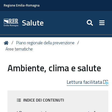
Regione Emilia-Romagna
Salute
SEARC
Togg
Tu
Home
Piano regionale della prevenzione
sei
Aree tematiche
qui:
Ambiente, clima e salute
Lettura facilitata
INDICE DEI CONTENUTI