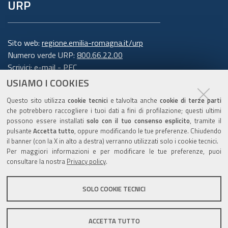
URP
Sito web:
regione.emilia-romagna.it/urp
Numero verde URP:
800.66.22.00
Scrivici:
e-mail
-
PEC
USIAMO I COOKIES
Trasparenza
Questo sito utilizza
cookie tecnici
e talvolta anche
cookie di terze parti
che potrebbero raccogliere i tuoi dati a fini di profilazione; questi ultimi
possono essere installati
solo con il tuo consenso esplicito
, tramite il
pulsante
Accetta tutto
, oppure modificando le tue preferenze. Chiudendo
Amministrazione trasparente
il banner (con la X in alto a destra) verranno utilizzati solo i cookie tecnici.
Note legali e copyright
Per maggiori informazioni e per modificare le tue preferenze, puoi
Privacy e cookie
consultare la nostra
Privacy policy
.
Gestisci i cookie
SOLO COOKIE TECNICI
Dichiarazione di accessibilità
ACCETTA TUTTO