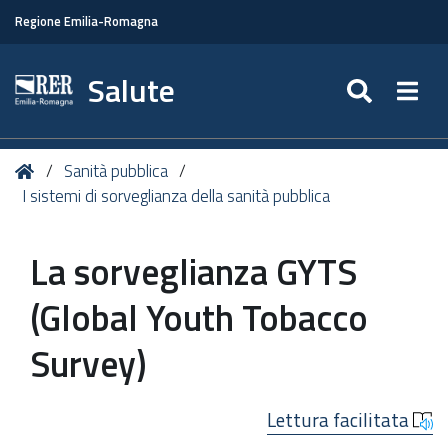
Regione Emilia-Romagna
Salute
SEARC
Togg
Tu
Home
Sanità pubblica
sei
I sistemi di sorveglianza della sanità pubblica
qui:
La sorveglianza GYTS
(Global Youth Tobacco
Survey)
Lettura facilitata