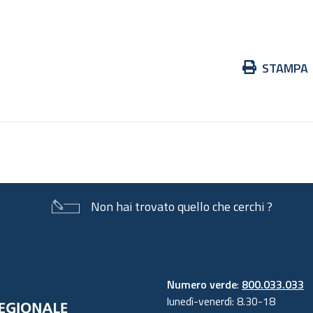
Azioni
STAMPA
sul
documento
Non hai trovato quello che cerchi ?
Numero verde
:
800.033.033
lunedì-venerdì: 8.30-18