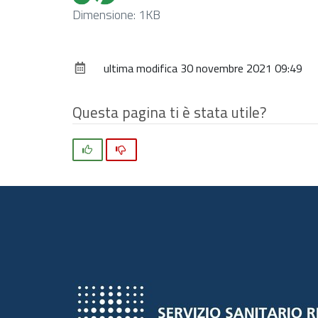
Clicca
Dimensione: 1KB
per
vedere
ultima modifica
30 novembre 2021 09:49
l'immagine
alle
dimensioni
Questa pagina ti è stata utile?
originali…
Si
No