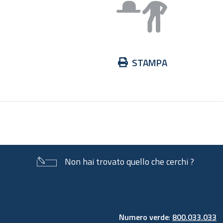
Azioni
STAMPA
sul
documento
Non hai trovato quello che cerchi ?
Numero verde
:
800.033.033