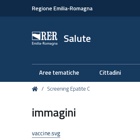
Regione Emilia-Romagna
Salute
Aree tematiche
Cittadini
Tu
Home
Screening Epatite C
sei
qui:
immagini
vaccine.svg