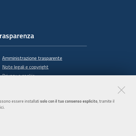
rasparenza
Amministrazione trasparente
Note legali e copyright
Privacy e cookie
Gestisci i cookie
Dichiarazione di accessibilità
possono essere installati
solo con il tuo consenso esplicito
, tramite il
ci.