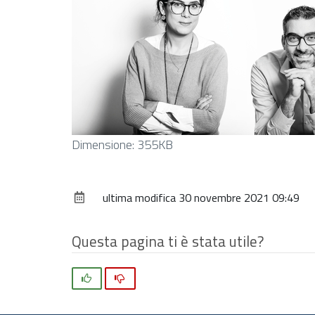
Clicca
Dimensione: 355KB
per
vedere
ultima modifica
30 novembre 2021 09:49
l'immagine
alle
dimensioni
Questa pagina ti è stata utile?
originali…
Si
No