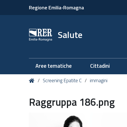
Regione Emilia-Romagna
Salute
Aree tematiche
Cittadini
Tu
Home
Screening Epatite C
immagini
sei
qui:
Raggruppa 186.png