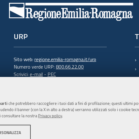
URP
T
Sito web:
regione.emilia-romagna.it/urp
Numero verde URP:
800.66.22.00
Scrivici:
e-mail
-
PEC
parti
che potrebbero raccogliere i tuoi dati a fini di profilazione; questi ultimi 
dendo il banner (con la X in alto a destra) verranno utilizzati solo i cookie tecni
i consultare la nostra
Privacy policy
.
C.F. 800.625.903.79
RSONALIZZA