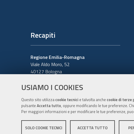
Recapiti
Regione Emilia-Romagna
Viale Aldo Moro, 52
40127 Bologna
Centralino
051 5271
USIAMO I COOKIES
Cerca telefoni o indirizzi
Questo sito utilizza
cookie tecnici
e talvolta anche
cookie di terze 
pulsante
Accetta tutto
, oppure modificando le tue preferenze. Chiu
Per maggiori informazioni e per modificare le tue preferenze, puo
SOLO COOKIE TECNICI
ACCETTA TUTTO
PE