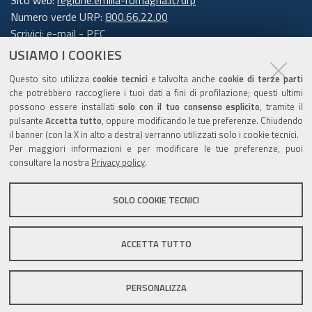
Sito web:
regione.emilia-romagna.it/urp
Numero verde URP:
800.66.22.00
Scrivici:
e-mail
-
PEC
USIAMO I COOKIES
Trasparenza
Questo sito utilizza
cookie tecnici
e talvolta anche
cookie di terze parti
che potrebbero raccogliere i tuoi dati a fini di profilazione; questi ultimi
possono essere installati
solo con il tuo consenso esplicito
, tramite il
pulsante
Accetta tutto
, oppure modificando le tue preferenze. Chiudendo
Amministrazione trasparente
il banner (con la X in alto a destra) verranno utilizzati solo i cookie tecnici.
Note legali e copyright
Per maggiori informazioni e per modificare le tue preferenze, puoi
Privacy e cookie
consultare la nostra
Privacy policy
.
Gestisci i cookie
SOLO COOKIE TECNICI
Dichiarazione di accessibilità
ACCETTA TUTTO
C.F. 800.625.903.79
PERSONALIZZA