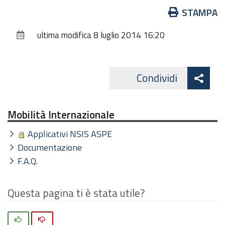
Azioni
STAMPA
sul
ultima modifica
8 luglio 2014 16:20
documento
Att
Condividi
Facebo
cond
Mobilità Internazionale
Applicativi NSIS ASPE
Documentazione
F.A.Q.
Questa pagina ti è stata utile?
Si
No