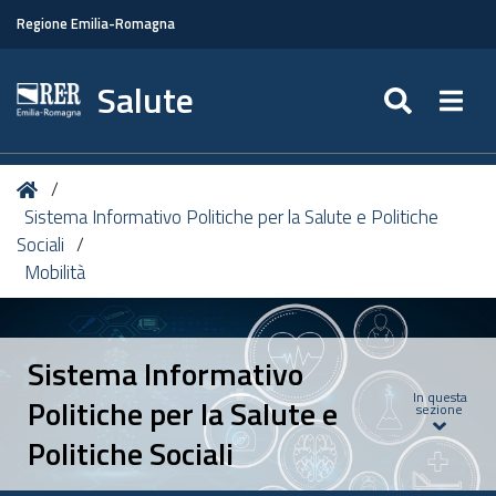
Regione Emilia-Romagna
Salute
SEARC
Togg
Tu
Home
sei
Sistema Informativo Politiche per la Salute e Politiche
qui:
Sociali
Mobilità
Sistema Informativo
In questa
Politiche per la Salute e
sezione
Politiche Sociali