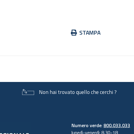
Azioni
STAMPA
sul
documento
Non hai trovato quello che cerchi ?
Numero verde
:
800.033.033
lunedì-venerdì: 8.30-18