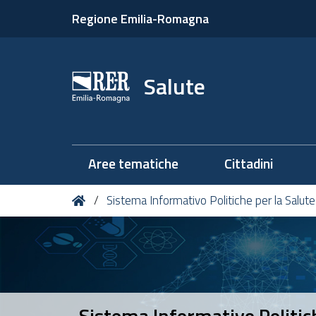
Regione Emilia-Romagna
Salute
Aree tematiche
Cittadini
Tu
Home
Sistema Informativo Politiche per la Salute 
sei
qui:
Sistema Informativo Politiche