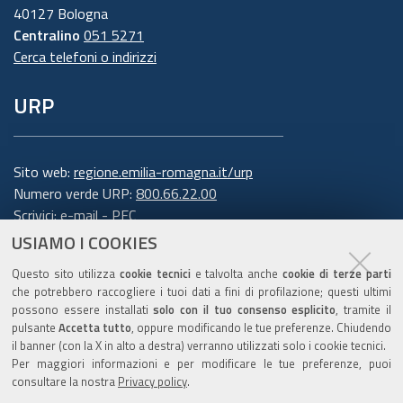
40127 Bologna
Centralino
051 5271
Cerca telefoni o indirizzi
URP
Sito web:
regione.emilia-romagna.it/urp
Numero verde URP:
800.66.22.00
Scrivici:
e-mail
-
PEC
USIAMO I COOKIES
Trasparenza
Questo sito utilizza
cookie tecnici
e talvolta anche
cookie di terze parti
che potrebbero raccogliere i tuoi dati a fini di profilazione; questi ultimi
possono essere installati
solo con il tuo consenso esplicito
, tramite il
pulsante
Accetta tutto
, oppure modificando le tue preferenze. Chiudendo
Amministrazione trasparente
il banner (con la X in alto a destra) verranno utilizzati solo i cookie tecnici.
Note legali e copyright
Per maggiori informazioni e per modificare le tue preferenze, puoi
Privacy e cookie
consultare la nostra
Privacy policy
.