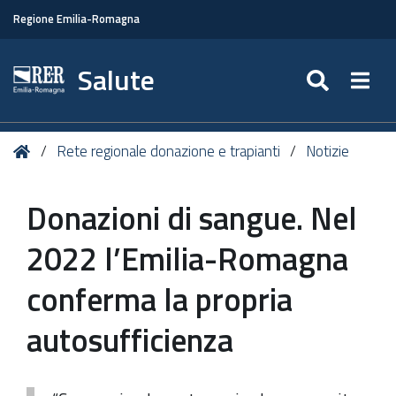
Regione Emilia-Romagna
Salute
SEARC
Togg
Tu
Home
Rete regionale donazione e trapianti
Notizie
sei
qui:
Donazioni di sangue. Nel
2022 l’Emilia-Romagna
conferma la propria
autosufficienza