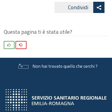
Att
Condividi
Facebo
cond
Questa pagina ti è stata utile?
Si
No
Non hai trovato quello che cerchi ?