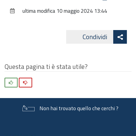
sul
ultima modifica
10 maggio 2024 13:44
documento
Att
Condividi
Facebo
cond
Questa pagina ti è stata utile?
Si
No
Non hai trovato quello che cerchi ?