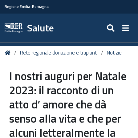
Regione Emilia-Romagna
Salute
SEARC
Togg
Tu
Home
Rete regionale donazione e trapianti
Notizie
sei
qui:
I nostri auguri per Natale
2023: il racconto di un
atto d’ amore che dà
senso alla vita e che per
alcuni letteralmente la