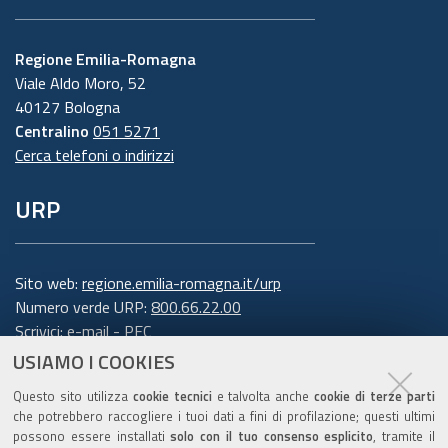
Regione Emilia-Romagna
Viale Aldo Moro, 52
40127 Bologna
Centralino
051 5271
Cerca telefoni o indirizzi
URP
Sito web:
regione.emilia-romagna.it/urp
Numero verde URP:
800.66.22.00
Scrivici:
e-mail
-
PEC
USIAMO I COOKIES
Trasparenza
Questo sito utilizza
cookie tecnici
e talvolta anche
cookie di terze parti
che potrebbero raccogliere i tuoi dati a fini di profilazione; questi ultimi
possono essere installati
solo con il tuo consenso esplicito
, tramite il