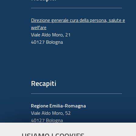
Direzione generale cura della persona, salute e
welfare
Viale Aldo Moro, 21
40127 Bologna
Recapiti
Regione Emilia-Romagna
Viale Aldo Moro, 52
40127 Bologna
Centralino
051 5271
USIAMO I COOKIES
Cerca telefoni o indirizzi