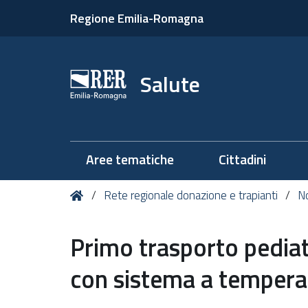
Regione Emilia-Romagna
Salute
Aree tematiche
Cittadini
Tu
Home
Rete regionale donazione e trapianti
No
sei
qui:
Primo trasporto pediatr
con sistema a tempera