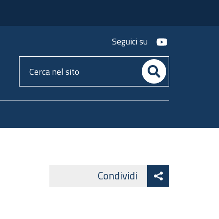
youtube
Seguici su
Cerca
nel
sito
Attiva
Condividi
Facebook
Lin
Twitter
condividi